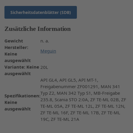
Sicherheitsdatenblätter (SDB)
Zusätzliche Information
Gewicht
n. a.
Hersteller
:
Meguin
Keine
ausgewählt
Variante
:
Keine
20L
ausgewählt
API GL4, API GL5, API MT-1,
Freigabenummer ZF001291, MAN 341
Typ Z2, MAN 342 Typ S1, MB-Freigabe
Spezifikationen
:
235.8, Scania STO 2:0A, ZF TE-ML 02B, ZF
Keine
TE-ML 05A, ZF TE-ML 12L, ZF TE-ML 12N,
ausgewählt
ZF TE-ML 16F, ZF TE-ML 17B, ZF TE-ML
19C, ZF TE-ML 21A