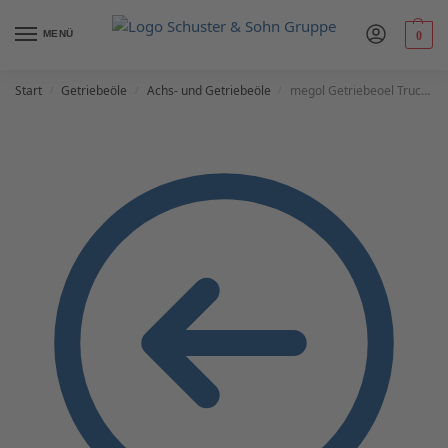
MENÜ
0
Start
Getriebeöle
Achs- und Getriebeöle
megol Getriebeoel Truck-Synth SAE 75W-90
/
/
/