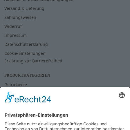
Versand & Lieferung
Zahlungsweisen
Widerruf
Impressum
Datenschutzerklärung
Cookie-Einstellungen
Erklärung zur Barrierefreiheit
PRODUKTKATEGORIEN
Getriebeöle
Hydrauliköle
Industrieöle
Land- und Forstwirtschaft
Lebensmittelschmierstoffe
Motorenöle
Schmierfette