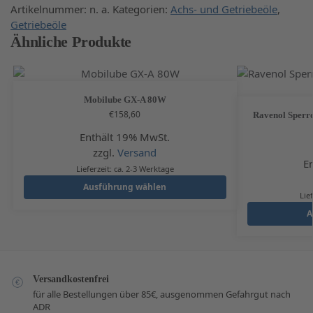
Artikelnummer:
n. a.
Kategorien:
Achs- und Getriebeöle
,
Getriebeöle
Ähnliche Produkte
Mobilube GX-A 80W
€
158,60
Ravenol Sperrd
Enthält 19% MwSt.
zzgl.
Versand
E
Lieferzeit: ca. 2-3 Werktage
Ausführung wählen
Lie
A
Versandkostenfrei
für alle Bestellungen über 85€, ausgenommen Gefahrgut nach
ADR