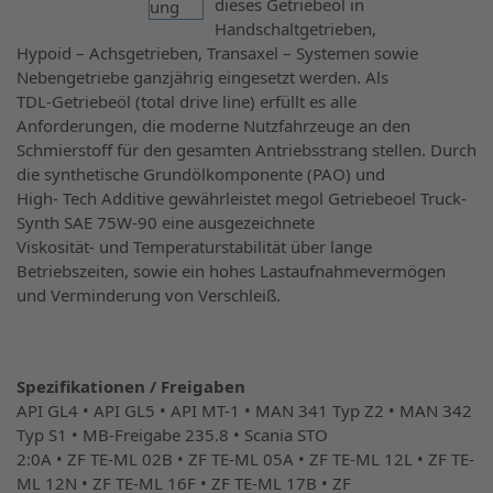
dieses Getriebeöl in
Handschaltgetrieben,
Hypoid – Achsgetrieben, Transaxel – Systemen sowie
Nebengetriebe ganzjährig eingesetzt werden. Als
TDL-Getriebeöl (total drive line) erfüllt es alle
Anforderungen, die moderne Nutzfahrzeuge an den
Schmierstoff für den gesamten Antriebsstrang stellen. Durch
die synthetische Grundölkomponente (PAO) und
High- Tech Additive gewährleistet megol Getriebeoel Truck-
Synth SAE 75W-90 eine ausgezeichnete
Viskosität- und Temperaturstabilität über lange
Betriebszeiten, sowie ein hohes Lastaufnahmevermögen
und Verminderung von Verschleiß.
Spezifikationen / Freigaben
API GL4 • API GL5 • API MT-1 • MAN 341 Typ Z2 • MAN 342
Typ S1 • MB-Freigabe 235.8 • Scania STO
2:0A • ZF TE-ML 02B • ZF TE-ML 05A • ZF TE-ML 12L • ZF TE-
ML 12N • ZF TE-ML 16F • ZF TE-ML 17B • ZF