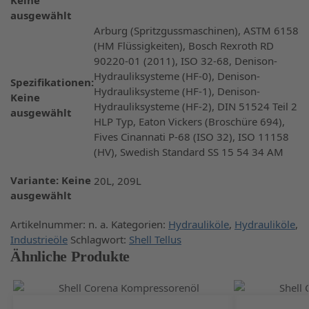
Keine
ausgewählt
Arburg (Spritzgussmaschinen), ASTM 6158
(HM Flüssigkeiten), Bosch Rexroth RD
90220-01 (2011), ISO 32-68, Denison-
Hydrauliksysteme (HF-0), Denison-
Spezifikationen
:
Hydrauliksysteme (HF-1), Denison-
Keine
Hydrauliksysteme (HF-2), DIN 51524 Teil 2
ausgewählt
HLP Typ, Eaton Vickers (Broschüre 694),
Fives Cinannati P-68 (ISO 32), ISO 11158
(HV), Swedish Standard SS 15 54 34 AM
Variante
:
Keine
20L, 209L
ausgewählt
Artikelnummer:
n. a.
Kategorien:
Hydrauliköle
,
Hydrauliköle
,
Industrieöle
Schlagwort:
Shell Tellus
Ähnliche Produkte