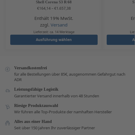
Shell Corena S3 R 68
S
€
164,14
–
€
1.657,38
Enthält 19% MwSt.
E
zzgl.
Versand
Lieferzeit: ca. 14 Werktage
Lie
Ausführung wählen
A
Versandkostenfrei
für alle Bestellungen über 85€, ausgenommen Gefahrgut nach
ADR
Leistungsfähige Logistik
Garantierter Versand innerhalb von 48 Stunden
Riesige Produktauswahl
Wir führen alle Top-Produkte der namhaften Hersteller
Alles aus einer Hand
Seit über 150 Jahren Ihr zuverlässiger Partner