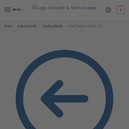
MENÜ
0
Start
Industrieöle
Hydrauliköle
Shell Tellus S4 ME 32
/
/
/