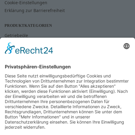
Cookie-Einstellungen
Erklärung zur Barrierefreiheit
PRODUKTKATEGORIEN
Getriebeöle
Hydrauliköle
Industrieöle
Land- und Forstwirtschaft
Lebensmittelschmierstoffe
Motorenöle
Schmierfette
Zubehör
PERSÖNLICHE BERATUNG?
Kontaktieren Sie unseren Schmierstoffservice der Ihnen mit
Rat und Tat zur Seite steht.
Schmierstoffservice Kaiserslautern
: